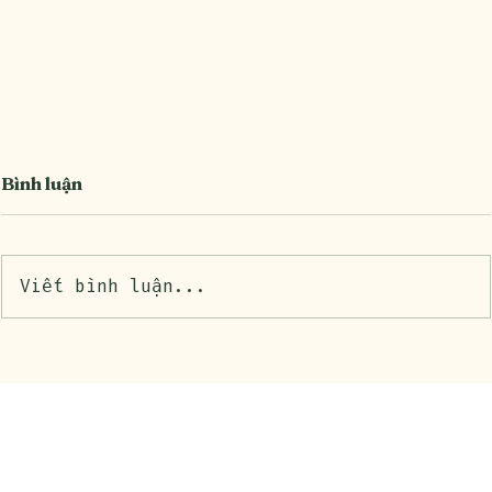
Bình luận
Viết bình luận...
Chăm sóc tóc tại nhà: Hướng dẫn đầy đủ để
tóc khỏe đẹp tự nhiên