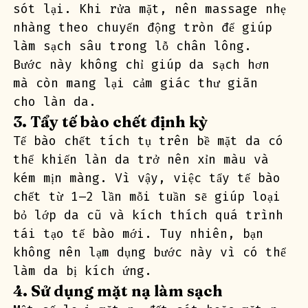
sót lại. Khi rửa mặt, nên massage nhẹ 
nhàng theo chuyển động tròn để giúp 
làm sạch sâu trong lỗ chân lông. 
Bước này không chỉ giúp da sạch hơn 
mà còn mang lại cảm giác thư giãn 
cho làn da.
3. Tẩy tế bào chết định kỳ
Tế bào chết tích tụ trên bề mặt da có 
thể khiến làn da trở nên xỉn màu và 
kém mịn màng. Vì vậy, việc tẩy tế bào 
chết từ 1–2 lần mỗi tuần sẽ giúp loại 
bỏ lớp da cũ và kích thích quá trình 
tái tạo tế bào mới. Tuy nhiên, bạn 
không nên lạm dụng bước này vì có thể 
làm da bị kích ứng.
4. Sử dụng mặt nạ làm sạch